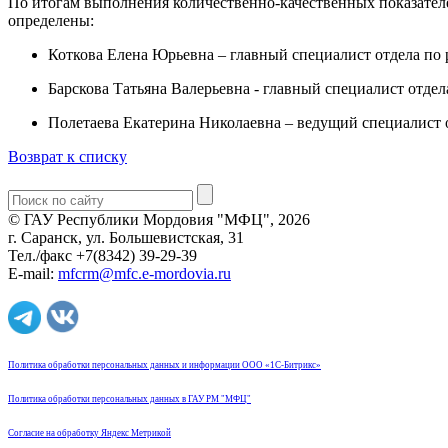
По итогам выполнения количественно-качественных показател
определены:
Коткова Елена Юрьевна – главный специалист отдела по
Барскова Татьяна Валерьевна - главный специалист отде
Полетаева Екатерина Николаевна – ведущий специалист 
Возврат к списку
© ГАУ Республики Мордовия "МФЦ", 2026
г. Саранск, ул. Большевистская, 31
Тел./факс +7(8342) 39-29-39
E-mail:
mfcrm@mfc.e-mordovia.ru
Политика обработки персональных данных и информации ООО «1С-Битрикс»
Политика обработки персональных данных в ГАУ РМ "МФЦ"
Согласие на обработку Яндекс Метрикой