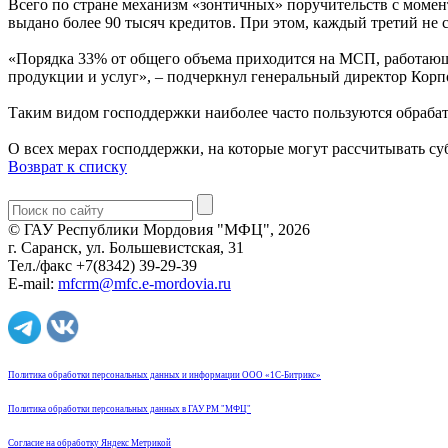
Всего по стране механизм «зонтичных» поручительств с момен
выдано более 90 тысяч кредитов. При этом, каждый третий не
«Порядка 33% от общего объема приходится на МСП, работающ
продукции и услуг», – подчеркнул генеральный директор Ко
Таким видом господдержки наиболее часто пользуются обраба
О всех мерах господдержки, на которые могут рассчитывать су
Возврат к списку
© ГАУ Республики Мордовия "МФЦ", 2026
г. Саранск, ул. Большевистская, 31
Тел./факс +7(8342) 39-29-39
E-mail:
mfcrm@mfc.e-mordovia.ru
Политика обработки персональных данных и информации ООО «1С-Битрикс»
Политика обработки персональных данных в ГАУ РМ "МФЦ"
Согласие на обработку Яндекс Метрикой