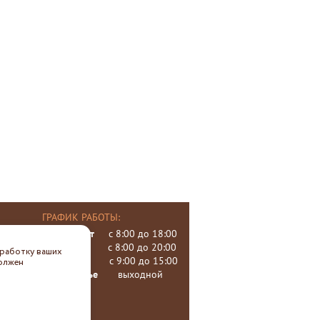
ГРАФИК РАБОТЫ:
пн, вт, чт, пт
с 8:00 до 18:00
среда
с 8:00 до 20:00
бработку ваших
суббота
с 9:00 до 15:00
должен
воскресенье
выходной