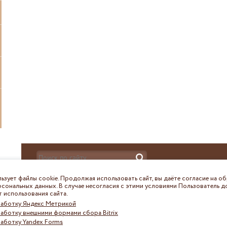
ьзует файлы cookie. Продолжая использовать сайт, вы даёте согласие на о
© ГАУ Республики Мордовия "МФЦ", 2026
сональных данных. В случае несогласия с этими условиями Пользователь 
г. Саранск, ул. Большевистская, 31
 использования сайта.
Тел./факс +7(8342) 39-29-39
работку Яндекс Метрикой
E-mail:
mfcrm@mfc.e-mordovia.ru
работку внешними формами сбора Bitrix
работку Yandex Forms