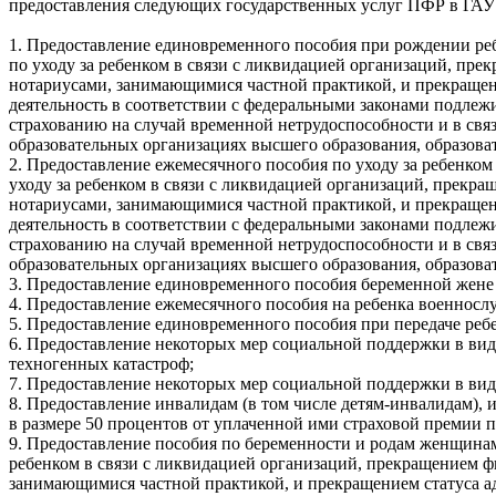
предоставления следующих государственных услуг ПФР в ГА
1. Предоставление единовременного пособия при рождении реб
по уходу за ребенком в связи с ликвидацией организаций, п
нотариусами, занимающимися частной практикой, и прекращени
деятельность в соответствии с федеральными законами подлеж
страхованию на случай временной нетрудоспособности и в свя
образовательных организациях высшего образования, образова
2. Предоставление ежемесячного пособия по уходу за ребенко
уходу за ребенком в связи с ликвидацией организаций, прек
нотариусами, занимающимися частной практикой, и прекращени
деятельность в соответствии с федеральными законами подлеж
страхованию на случай временной нетрудоспособности и в свя
образовательных организациях высшего образования, образова
3. Предоставление единовременного пособия беременной жене
4. Предоставление ежемесячного пособия на ребенка военносл
5. Предоставление единовременного пособия при передаче ребе
6. Предоставление некоторых мер социальной поддержки в ви
техногенных катастроф;
7. Предоставление некоторых мер социальной поддержки в ви
8. Предоставление инвалидам (в том числе детям-инвалидам),
в размере 50 процентов от уплаченной ими страховой премии п
9. Предоставление пособия по беременности и родам женщинам
ребенком в связи с ликвидацией организаций, прекращением 
занимающимися частной практикой, и прекращением статуса ад