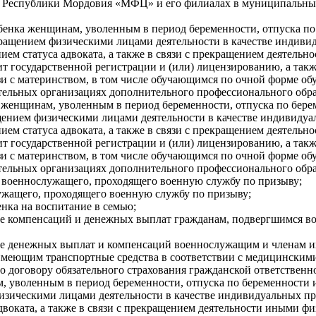
У Республики Мордовия «МФЦ» и его филиалах в муниципальны
енка женщинам, уволенным в период беременности, отпуска по 
рекращением физическими лицами деятельности в качестве инди
ем статуса адвоката, а также в связи с прекращением деятель
ит государственной регистрации и (или) лицензированию, а та
зи с материнством, в том числе обучающимся по очной форме об
тельных организациях дополнительного профессионального обра
м женщинам, уволенным в период беременности, отпуска по бере
ращением физическими лицами деятельности в качестве индивид
ем статуса адвоката, а также в связи с прекращением деятель
ит государственной регистрации и (или) лицензированию, а та
зи с материнством, в том числе обучающимся по очной форме об
тельных организациях дополнительного профессионального обра
 военнослужащего, проходящего военную службу по призыву;
ужащего, проходящего военную службу по призыву;
нка на воспитание в семью;
де компенсаций и денежных выплат гражданам, подвергшимся в
де денежных выплат и компенсаций военнослужащим и членам и
 имеющим транспортные средства в соответствии с медицинским
о договору обязательного страхования гражданской ответственн
, уволенным в период беременности, отпуска по беременности и
физическими лицами деятельности в качестве индивидуальных 
воката, а также в связи с прекращением деятельности иными фи