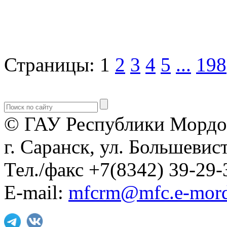
Страницы:
1
2
3
4
5
...
198
© ГАУ Республики Мордо
г. Саранск, ул. Большевист
Тел./факс +7(8342) 39-29-
E-mail:
mfcrm@mfc.e-mord