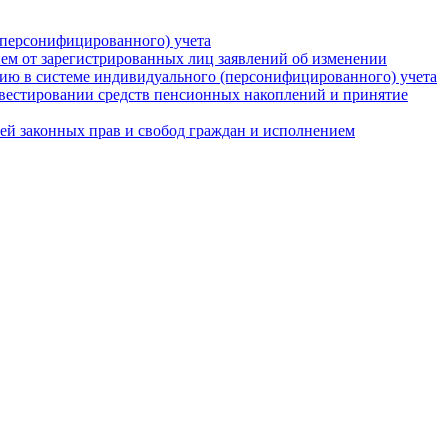
(персонифицированного) учета
ием от зарегистрированных лиц заявлений об изменении
цию в системе индивидуального (персонифицированного) учета
нвестировании средств пенсионных накоплений и принятие
ей законных прав и свобод граждан и исполнением