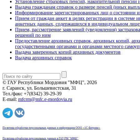
Установление страховых пенсий, накопительной пенсии 
Выдача гражданам справок о размере пенсий (иных выпл
Информирование зарегистрированных лиц о состоянии и
Прием от граждан анкет в целях регистрации в системе 
анкетных данных, содержащихся в индивидуальном лицев
Прием, рассмотрение заявлений (уведомления) застрахо
решений по ним
Предоставление архивных справок, архивных копий, арх
государственными органами и органами местного самоу
Выдача заверенных копий архивных документов
Выдача архивных справок
© ГАУ Республики Мордовия "МФЦ", 2026
г. Саранск, ул. Большевистская, 31
Тел./факс +7(8342) 39-29-39
E-mail:
mfcrm@mfc.e-mordovia.ru
Политика обработки персональных данных и информации ООО «1С-Битрикс»
Политика обработки персональных данных в ГАУ РМ "МФЦ"