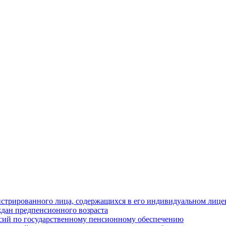
истрированного лица, содержащихся в его индивидуальном лицев
дан предпенсионного возраста
нсий по государственному пенсионному обеспечению