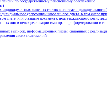
и пенсий по государственному пенсионному обеспечению
ат)
х индивидуальных лицевых счетов в системе индивидуального 
индивидуального (персонифицированного) учета, в том числе пр
ом счете, или о выдаче документа, подтверждающего регистра
ванных лиц в целях реализации ими прав при формировании и и
ивных выписок, информационных писем, связанных с реализаци
правления своих полномочий