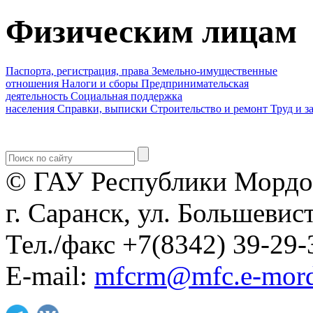
Физическим лицам
Паспорта, регистрация, права
Земельно-имущественные
отношения
Налоги и сборы
Предпринимательская
деятельность
Социальная поддержка
населения
Справки, выписки
Строительство и ремонт
Труд и з
© ГАУ Республики Мордо
г. Саранск, ул. Большевист
Тел./факс +7(8342) 39-29-
E-mail:
mfcrm@mfc.e-mord