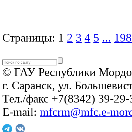
Страницы:
1
2
3
4
5
...
198
© ГАУ Республики Мордо
г. Саранск, ул. Большевист
Тел./факс +7(8342) 39-29-
E-mail:
mfcrm@mfc.e-mord