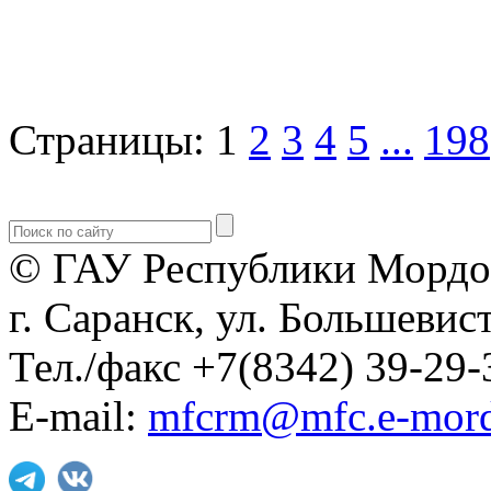
Страницы:
1
2
3
4
5
...
198
© ГАУ Республики Мордо
г. Саранск, ул. Большевист
Тел./факс +7(8342) 39-29-
E-mail:
mfcrm@mfc.e-mord