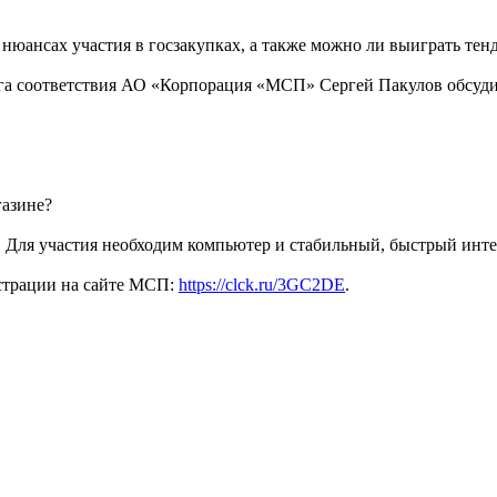
юансах участия в госзакупках, а также можно ли выиграть тенде
нга соответствия АО «Корпорация «МСП» Сергей Пакулов обсуд
газине?
). Для участия необходим компьютер и стабильный, быстрый инте
истрации на сайте МСП:
https://clck.ru/3GC2DE
.