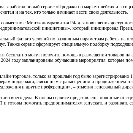
а заработал новый сервис «Продажи на маркетплейсах и в соцс
итан и на тех, кто только начинает вести свою деятельность.
 совместно с Минэкономразвития РФ для повышения доступност
редпринимательской инициативы», который инициировал Презид
циальный фильтр условий по различным параметрам работы на пл
луг. Также сервис сформирует специальную подборку подходящи
нт бесплатно могут получить помощь в размещении товаров на 
2024 году запланированы обучающие мероприятия, которые помо
лайн-торговле, только за прошлый год было зарегистрировано 
ерам поддержки, связанным с размещением и продвижением това
едложения и другие преференции», – отметил генеральный дир
ии своего дела. В новом сервисе представлены полезные инстр
и готовы помогать предпринимателям запускать и развивать св