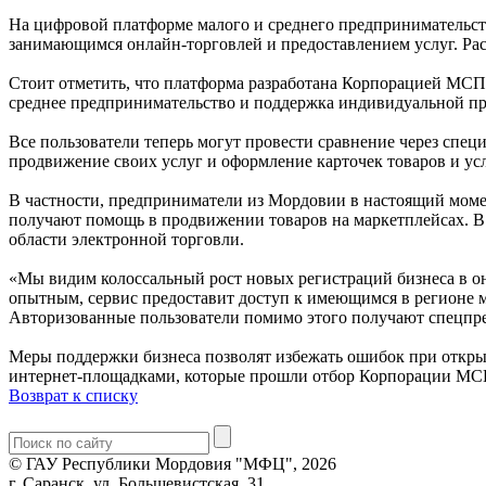
На цифровой платформе малого и среднего предпринимательств
занимающимся онлайн-торговлей и предоставлением услуг. Рассч
Стоит отметить, что платформа разработана Корпорацией МСП
среднее предпринимательство и поддержка индивидуальной п
Все пользователи теперь могут провести сравнение через спе
продвижение своих услуг и оформление карточек товаров и ус
В частности, предприниматели из Мордовии в настоящий моме
получают помощь в продвижении товаров на маркетплейсах. В 
области электронной торговли.
«Мы видим колоссальный рост новых регистраций бизнеса в он
опытным, сервис предоставит доступ к имеющимся в регионе м
Авторизованные пользователи помимо этого получают спецпр
Меры поддержки бизнеса позволят избежать ошибок при открыт
интернет-площадками, которые прошли отбор Корпорации МСП 
Возврат к списку
© ГАУ Республики Мордовия "МФЦ", 2026
г. Саранск, ул. Большевистская, 31