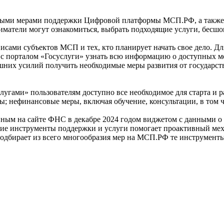
ыми мерами поддержки Цифровой платформы МСП.РФ, а также п
ниматели могут ознакомиться, выбрать подходящие услуги, бесшо
сами субъектов МСП и тех, кто планирует начать свое дело. Дл
с порталом «Госуслуги» узнать всю информацию о доступных ме
шних усилий получить необходимые меры развития от государс
ами» пользователям доступно все необходимое для старта и ра
ы; нефинансовые меры, включая обучение, консультации, в том 
нным на сайте ФНС в декабре 2024 годом виджетом с данными о 
е инструменты поддержки и услуги помогает проактивный меха
подбирает из всего многообразия мер на МСП.РФ те инструмент