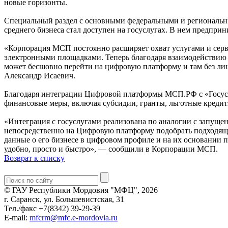
новые горизонты.
Специальный раздел с основными федеральными и региональн
среднего бизнеса стал доступен на госуслугах. В нем предпри
«Корпорация МСП постоянно расширяет охват услугами и серви
электронными площадками. Теперь благодаря взаимодействию 
может бесшовно перейти на цифровую платформу и там без ли
Александр Исаевич.
Благодаря интеграции Цифровой платформы МСП.РФ с «Госуслуг
финансовые меры, включая субсидии, гранты, льготные кредит
«Интеграция с госуслугами реализована по аналогии с запуще
непосредственно на Цифровую платформу подобрать подходящи
данные о его бизнесе в цифровом профиле и на их основании 
удобно, просто и быстро», — сообщили в Корпорации МСП.
Возврат к списку
© ГАУ Республики Мордовия "МФЦ", 2026
г. Саранск, ул. Большевистская, 31
Тел./факс +7(8342) 39-29-39
E-mail:
mfcrm@mfc.e-mordovia.ru