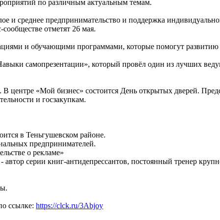
роприятий по различным актуальным темам.
лое и среднее предпринимательство и поддержка индивидуальн
с-сообществе отметят 26 мая.
ациями и обучающими программами, которые помогут развитию 
Навыки самопрезентации», который провёл один из лучших веду
 В центре «Мой бизнес» состоится День открытых дверей. Предс
тельности и госзакупкам.
тоится в Теньгушевском районе.
оциальных предпринимателей.
тельстве о рекламе»
 - автор серии книг-антидепрессантов, постоянный тренер крупн
мы.
по ссылке:
https://clck.ru/3Abjoy