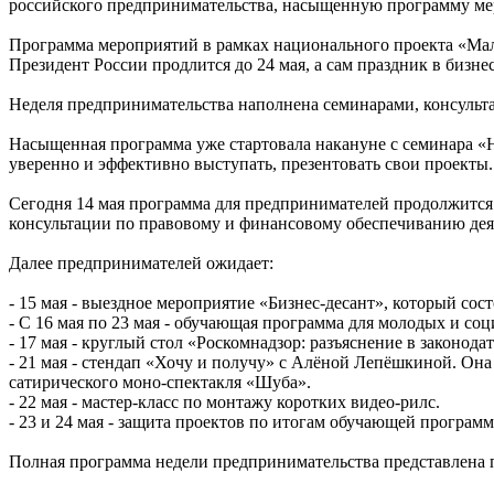
российского предпринимательства, насыщенную программу ме
Программа мероприятий в рамках национального проекта «Ма
Президент России продлится до 24 мая, а сам праздник в бизне
Неделя предпринимательства наполнена семинарами, консульт
Насыщенная программа уже стартовала накануне с семинара «
уверенно и эффективно выступать, презентовать свои проекты.
Сегодня 14 мая программа для предпринимателей продолжится.
консультации по правовому и финансовому обеспечиванию дея
Далее предпринимателей ожидает:
- 15 мая - выездное мероприятие «Бизнес-десант», который сос
- С 16 мая по 23 мая - обучающая программа для молодых и с
- 17 мая - круглый стол «Роскомнадзор: разъяснение в законода
- 21 мая - стендап «Хочу и получу» с Алёной Лепёшкиной. Она
сатирического моно-спектакля «Шуба».
- 22 мая - мастер-класс по монтажу коротких видео-рилс.
- 23 и 24 мая - защита проектов по итогам обучающей програм
Полная программа недели предпринимательства представлена 