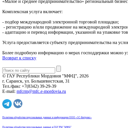
«Малое и среднее предпринимательство» региональный бизнес
Комплексная услуга включает:
- подбор международной электронной торговой площадки;
- регистрацию и/или продвижение на международной электро
- адаптацию и перевод информации, указанной на упаковке тов
Услуга предоставляется субъекту предпринимательства на усло
Более подробную информацию о мерах господдержки можно узна
Возврат к списку
© ГАУ Республики Мордовия "МФЦ", 2026
г. Саранск, ул. Большевистская, 31
Тел./факс +7(8342) 39-29-39
E-mail:
mfcrm@mfc.e-mordovia.ru
Политика обработки персональных данных и информации ООО «1С-Битрикс»
Политика обработки персональных данных в ГАУ РМ "МФЦ"