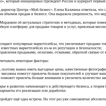
о», который инициировал Президент России и курирует первый
директор Центра «Мой бизнес». Елена Калачина отметила, что с
я объемов продаж в бизнесе. Она выразила уверенность, что м
 Мордовии об актуальных стратегиях и методиках, которые пом
бную платформу для продажи товаров и услуг, привлекая милли
осещают популярные маркетплейсы, что увеличивает продажи тов
 известных маркетплейсах из-за их репутации и безопасности;
правления продажами, оплатами, отзывами, обратной связью от 
учитывать некоторые факторы:
и, поэтому важно иметь выгодные цены, качественные фотографи
 магазина помогут привлечь больше покупателей и улучшат ваш
 поможет привлечь больше внимания и увеличить количество зак
рье в развитии начинающего и действующего бизнеса, а теория 
 варианты его реализации или доработки.
пройдет ещё одна встреча. На этот раз уже самозанятые абсолют