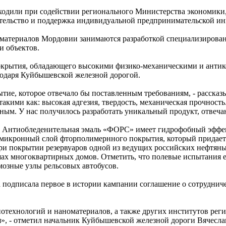
ходили при содействии регионального Министерства экономики,
ательство и поддержка индивидуальной предпринимательской и
оматериалов Мордовии занимаются разработкой специализирова
и объектов.
покрытия, обладающего высокими физико-механическими и антик
годаря Куйбышевской железной дорогой.
рытие, которое отвечало бы поставленным требованиям, - расск
кими как: высокая адгезия, твердость, механическая прочность
нтным. У нас получилось разработать уникальный продукт, отве
. Антиобледенительная эмаль «ФОРС» имеет гидрофобный эффект
я микронный слой фторполимернного покрытия, который придае
 при покрытии резервуаров одной из ведущих российских нефтя
х многоквартирных домов. Отметить, что полевые испытания е
рмозные узлы рельсовых автобусов.
подписала первое в истории кампании соглашение о сотрудниче
технологий и наноматериалов, а также других институтов реги
», - отметил начальник Куйбышевской железной дороги Вячесла