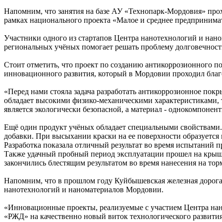
Напомним, что занятия на базе АУ «Технопарк-Мордовия» про
рамках национального проекта «Малое и среднее предприним
Участники одного из стартапов Центра нанотехнологий и нан
региональных учёных помогает решать проблему долговечност
Стоит отметить, что проект по созданию антикоррозионного 
инновационного развития, который в Мордовии проходил бла
«Перед нами стояла задача разработать антикоррозионное пок
обладает высокими физико-механическими характеристиками, та
является экологически безопасной, а материал - однокомпоне
Ещё один продукт учёных обладает специальными свойствами
добавки. При высыхании краски на ее поверхности образуетс
Разработка показала отличный результат во время испытаний
Также удачный пробный период эксплуатации прошел на крыша
закончились блестящим результатом во время нанесения на то
Напомним, что в прошлом году Куйбышевская железная дорога 
нанотехнологий и наноматериалов Мордовии.
«Инновационные проекты, реализуемые с участием Центра нано
«РЖД» на качественно новый виток технологического развития