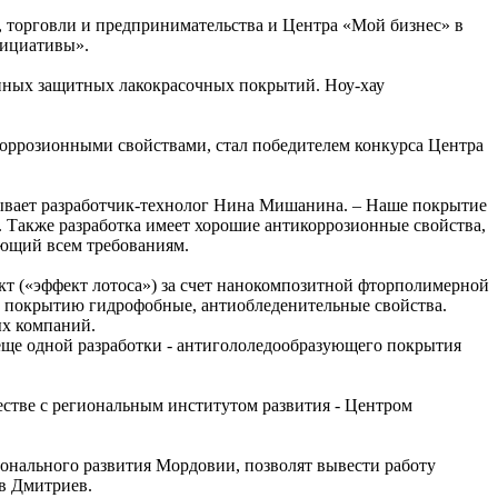
 торговли и предпринимательства и Центра «Мой бизнес» в
нициативы».
нных защитных лакокрасочных покрытий. Ноу-хау
оррозионными свойствами, стал победителем конкурса Центра
азывает разработчик-технолог Нина Мишанина. – Наше покрытие
. Также разработка имеет хорошие антикоррозионные свойства,
чающий всем требованиям.
 («эффект лотоса») за счет нанокомпозитной фторполимерной
т покрытию гидрофобные, антиобледенительные свойства.
ных компаний.
ще одной разработки - антигололедообразующего покрытия
стве с региональным институтом развития - Центром
онального развития Мордовии, позволят вывести работу
в Дмитриев.