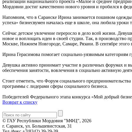
реализации национального проекта «Малое и среднее предпр
Мордовии достиг качественно нового уровня и пробился в фе
Напомним, что в Саранске Ирина занимается пошивом одежды Ar
успеха» бизнесвумен началась еще в школе, она любила уроки 
Сейчас детское увлечение переросло в дело всей жизни. Деву
новое и воплощать идеи в своей студии. Так, в производство 
Москве, Нижнем Новгороде, Самаре, Рязани. В сентябре этого
Ирина Герасимова помогает социально-уязвимым категориям г
Девушка активно принимает участие в различных форумах и вы
обеспечения занятости, вовлечения в социально активную де
Стоит отметить, что Форум социального предпринимательства 
программы с лидерами сферы социального бизнеса.
Победителей Федерального этапа конкурса «Мой добрый бизне
Возврат к списку
© ГАУ Республики Мордовия "МФЦ", 2026
г. Саранск, ул. Большевистская, 31
Тел./факс +7(8342) 39-29-39