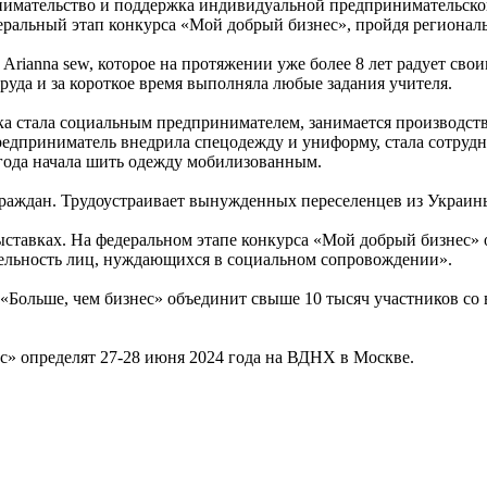
инимательство и поддержка индивидуальной предпринимательск
деральный этап конкурса «Мой добрый бизнес», пройдя региона
ianna sew, которое на протяжении уже более 8 лет радует свои
труда и за короткое время выполняла любые задания учителя.
шка стала социальным предпринимателем, занимается производст
предприниматель внедрила спецодежду и униформу, стала сотрудн
 года начала шить одежду мобилизованным.
раждан. Трудоустраивает вынужденных переселенцев из Украины
ставках. На федеральном этапе конкурса «Мой добрый бизнес» 
ятельность лиц, нуждающихся в социальном сопровождении».
«Больше, чем бизнес» объединит свыше 10 тысяч участников со 
с» определят 27-28 июня 2024 года на ВДНХ в Москве.