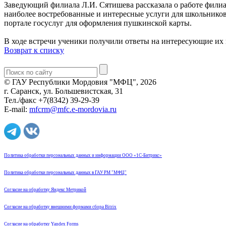
Заведующий филиала Л.И. Сятишева рассказала о работе филиал
наиболее востребованные и интересные услуги для школьников
портале госуслуг для оформления пушкинской карты.
В ходе встречи ученики получили ответы на интересующие их
Возврат к списку
© ГАУ Республики Мордовия "МФЦ", 2026
г. Саранск, ул. Большевистская, 31
Тел./факс +7(8342) 39-29-39
E-mail:
mfcrm@mfc.e-mordovia.ru
Политика обработки персональных данных и информации ООО «1С-Битрикс»
Политика обработки персональных данных в ГАУ РМ "МФЦ"
Согласие на обработку Яндекс Метрикой
Согласие на обработку внешними формами сбора Bitrix
Согласие на обработку Yandex Forms