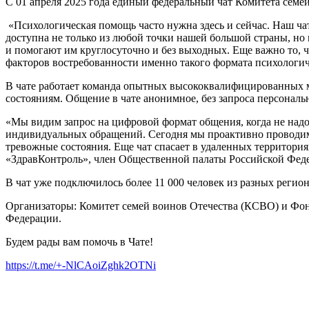
С 01 апреля 2025 года единый федеральный чат Комитета семе
«Психологическая помощь часто нужна здесь и сейчас. Наш чат
доступна не только из любой точки нашей большой страны, но 
и помогают им круглосуточно и без выходных. Еще важно то, 
факторов востребованности именно такого формата психолог
В чате работает команда опытных высококвалифицированных 
состояниям. Общение в чате анонимное, без запроса персональ
«Мы видим запрос на цифровой формат общения, когда не надо 
индивидуальных обращений. Сегодня мы проактивно проводим
тревожные состояния. Еще чат спасает в удаленных территори
«ЗдравКонтроль», член Общественной палаты Российской Фед
В чат уже подключилось более 11 000 человек из разных регио
Организаторы: Комитет семей воинов Отечества (КСВО) и Фон
Федерации.
Будем рады вам помочь в Чате!
https://t.me/+-NlCAoiZghk2OTNi