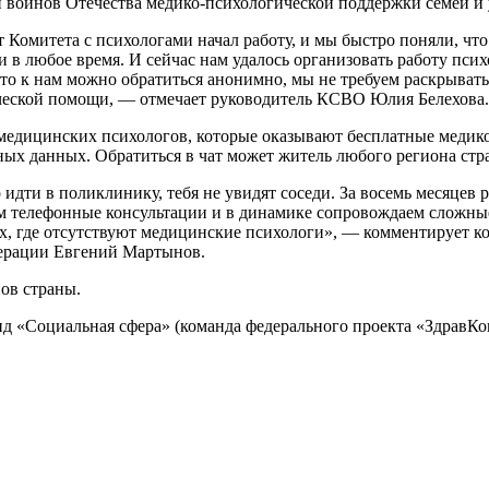
й воинов Отечества медико-психологической поддержки семей и
 Комитета с психологами начал работу, и мы быстро поняли, чт
и в любое время. И сейчас нам удалось организовать работу пс
что к нам можно обратиться анонимно, мы не требуем раскрыват
ической помощи, — отмечает руководитель КСВО Юлия Белехова.
медицинских психологов, которые оказывают бесплатные медик
ных данных. Обратиться в чат может житель любого региона стра
идти в поликлинику, тебя не увидят соседи. За восемь месяцев 
 телефонные консультации и в динамике сопровождаем сложные
ях, где отсутствуют медицинские психологи», — комментирует ко
ерации Евгений Мартынов.
нов страны.
д «Социальная сфера» (команда федерального проекта «ЗдравК