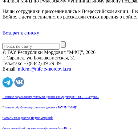
Филиал МФЦ по Рузаевскому муниципальному району поздрав
Наши сотрудники присоединились к Всероссийской акции «Бес
Войне, а дети специалистов рассказали стихотворения о войне.
Возврат к списку
© ГАУ Республики Мордовия "МФЦ", 2026
г. Саранск, ул. Большевистская, 31
Тел./факс +7(8342) 39-29-39
E-mail:
mfcrm@mfc.e-mordovia.ru
Политика обработки персональных данных и информации ООО «1С-Битрикс»
Политика обработки персональных данных в ГАУ РМ "МФЦ"
Согласие на обработку Яндекс Метрикой
Согласие на обработку внешними формами сбора Bitrix