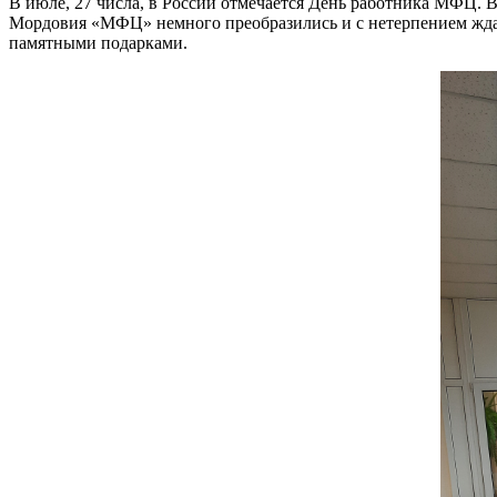
В июле, 27 числа, в России отмечается День работника МФЦ.
Мордовия «МФЦ» немного преобразились и с нетерпением ждали
памятными подарками.