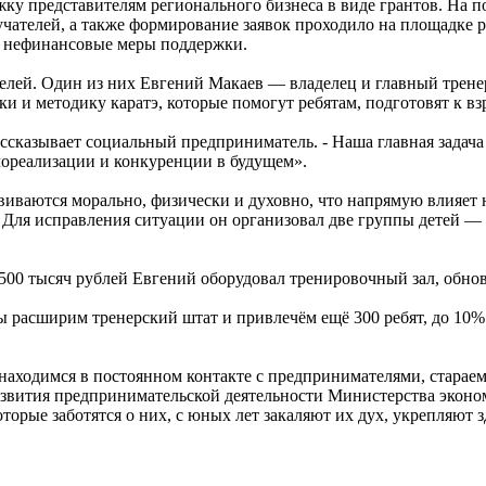
ку представителям регионального бизнеса в виде грантов. На 
лучателей, а также формирование заявок проходило на площадке
же нефинансовые меры поддержки.
лей. Один из них Евгений Макаев — владелец и главный тренер
ки и методику каратэ, которые помогут ребятам, подготовят к в
рассказывает социальный предприниматель. - Наша главная задача 
мореализации и конкуренции в будущем».
звиваются морально, физически и духовно, что напрямую влияет 
 Для исправления ситуации он организовал две группы детей — от
500 тысяч рублей Евгений оборудовал тренировочный зал, обно
ы расширим тренерский штат и привлечём ещё 300 ребят, до 10% 
аходимся в постоянном контакте с предпринимателями, стараемс
развития предпринимательской деятельности Министерства эконо
торые заботятся о них, с юных лет закаляют их дух, укрепляют з