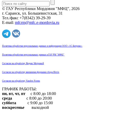
© ГАУ Республики Мордовия "МФЦ", 2026
г. Саранск, ул. Большевистская, 31
Тел./факс +7(8342) 39-29-39
E-mail:
mfcrm@mfc.e-mordovia.ru
Политика обработки персональных данных и информации ООО «1С-Битрикс»
Политика обработки персональных данных в ГАУ РМ "МФЦ"
Согласие на обработку Яндекс Метрикой
Согласие на обработку внешними формами сбора Bitrix
Согласие на обработку Yandex Forms
ГРАФИК РАБОТЫ:
пн, вт, чт, пт
с 8:00 до 18:00
среда
с 8:00 до 20:00
суббота
с 9:00 до 15:00
воскресенье
выходной