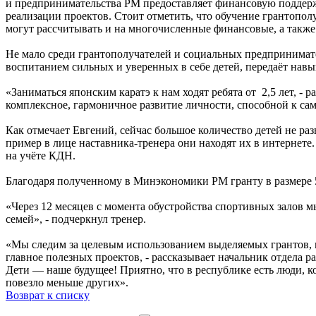
и предпринимательства РМ предоставляет финансовую поддерж
реализации проектов. Стоит отметить, что обучение грантопо
могут рассчитывать и на многочисленные финансовые, а так
Не мало среди грантополучателей и социальных предпринимате
воспитанием сильных и уверенных в себе детей, передаёт навы
«Заниматься японским каратэ к нам ходят ребята от 2,5 лет, - 
комплексное, гармоничное развитие личности, способной к са
Как отмечает Евгений, сейчас большое количество детей не ра
пример в лице наставника-тренера они находят их в интернете.
на учёте КДН.
Благодаря полученному в Минэкономики РМ гранту в размере 
«Через 12 месяцев с момента обустройства спортивных залов м
семей», - подчеркнул тренер.
«Мы следим за целевым использованием выделяемых грантов, н
главное полезных проектов, - рассказывает начальник отдела 
Дети — наше будущее! Приятно, что в республике есть люди, ко
повезло меньше других».
Возврат к списку