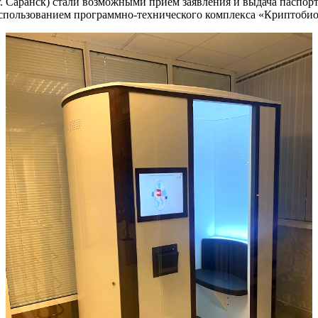
. Саранск) стали возможными прием заявления и выдача паспор
 использованием программно-технического комплекса «Криптоби