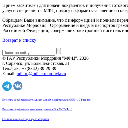
Прием заявителей для подачи документов и получения готового
услуги специалисты МФЦ помогут оформить заявление и сове
Обращаем Ваше внимание, что с информацией и полным переч
Республике Мордовия - Оформление и выдача паспортов граж
Российской Федерации, содержащих электронный носитель и
Возврат к списку
© ГАУ Республики Мордовия "МФЦ", 2026
г. Саранск, ул. Большевистская, 31
Тел./факс +7(8342) 39-29-39
E-mail:
mfcrm@mfc.e-mordovia.ru
Политика обработки персональных данных и информации ООО «1С-Битрикс»
Политика обработки персональных данных в ГАУ РМ "МФЦ"
Согласие на обработку Яндекс Метрикой