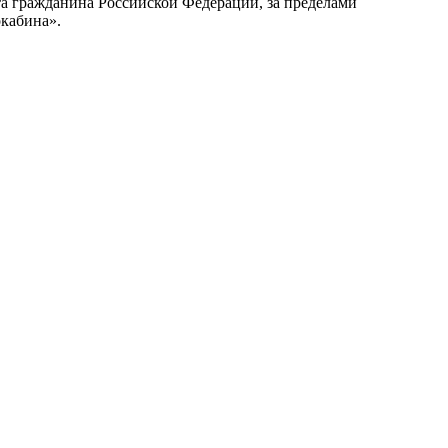
та гражданина Российской Федерации, за пределами
окабина».