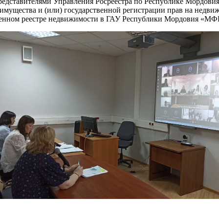
редставителями Управления Росреестра по Республике Мордовия
имущества и (или) государственной регистрации прав на недвиж
венном реестре недвижимости в ГАУ Республики Мордовия «МФЦ