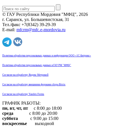
© ГАУ Республики Мордовия "МФЦ", 2026
г. Саранск, ул. Большевистская, 31
Тел./факс +7(8342) 39-29-39
E-mail:
mfcrm@mfc.e-mordovia.ru
Политика обработки персональных данных и информации ООО «1С-Битрикс»
Политика обработки персональных данных в ГАУ РМ "МФЦ"
Согласие на обработку Яндекс Метрикой
Согласие на обработку внешними формами сбора Bitrix
Согласие на обработку Yandex Forms
ГРАФИК РАБОТЫ:
пн, вт, чт, пт
с 8:00 до 18:00
среда
с 8:00 до 20:00
суббота
с 9:00 до 15:00
воскресенье
выходной