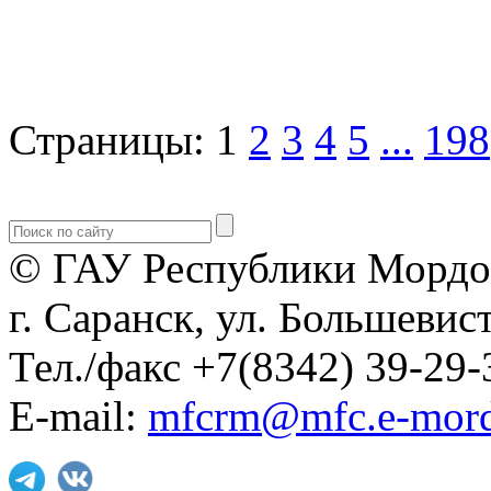
Страницы:
1
2
3
4
5
...
198
© ГАУ Республики Мордо
г. Саранск, ул. Большевист
Тел./факс +7(8342) 39-29-
E-mail:
mfcrm@mfc.e-mord