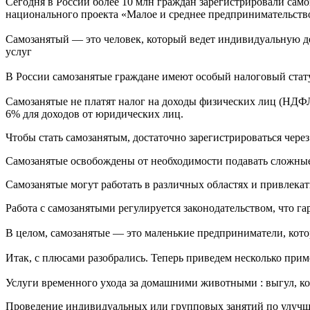
Сегодня в России более 10 млн граждан зарегистрировали сам
национального проекта «Малое и среднее предпринимательство»
Самозанятый — это человек, который ведет индивидуальную дея
услуг
В России самозанятые граждане имеют особый налоговый стату
Самозанятые не платят налог на доходы физических лиц (НДФЛ
6% для доходов от юридических лиц.
Чтобы стать самозанятым, достаточно зарегистрироваться чере
Самозанятые освобождены от необходимости подавать сложные 
Самозанятые могут работать в различных областях и привлекат
Работа с самозанятыми регулируется законодательством, что га
В целом, самозанятые — это маленькие предприниматели, кото
Итак, с плюсами разобрались. Теперь приведем несколько прим
Услуги временного ухода за домашними животными : выгул, кор
Проведение индивидуальных или групповых занятий по улучш