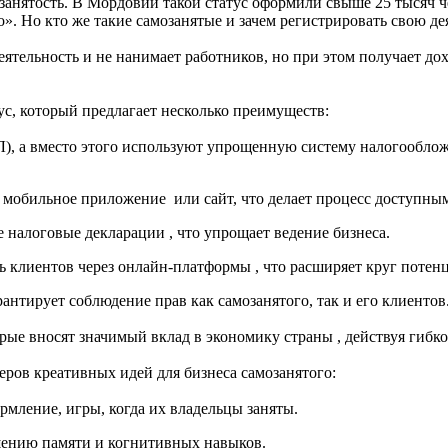
озанятость. В Мордовии такой статус оформили свыше 25 тысяч 
. Но кто же такие самозанятые и зачем регистрировать свою де
тельность и не нанимает работников, но при этом получает дох
с, который предлагает несколько преимуществ:
), а вместо этого используют упрощенную систему налогооблож
з мобильное приложение или сайт, что делает процесс доступны
налоговые декларации , что упрощает ведение бизнеса.
ь клиентов через онлайн-платформы , что расширяет круг потен
рантирует соблюдение прав как самозанятого, так и его клиентов
рые вносят значимый вклад в экономику страны , действуя гибко
еров креативных идей для бизнеса самозанятого:
мление, игры, когда их владельцы заняты.
ению памяти и когнитивных навыков.