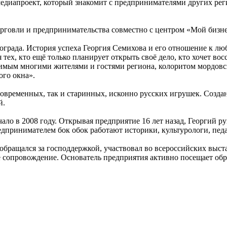
иапроект, который знакомит с предпринимателями других реги
рговли и предпринимательства совместно с центром «Мой бизн
рада. История успеха Георгия Семихова и его отношение к люби
х, кто ещё только планирует открыть своё дело, кто хочет вос
бимым многими жителями и гостями региона, колоритом мордовс
ого окна».
овременных, так и старинных, исконно русских игрушек. Созда
й.
ло в 2008 году. Открывая предприятие 16 лет назад, Георгий ру
дпринимателем бок обок работают историки, культурологи, пед
 обращался за господдержкой, участвовал во всероссийских выст
 сопровождение. Основатель предприятия активно посещает обр