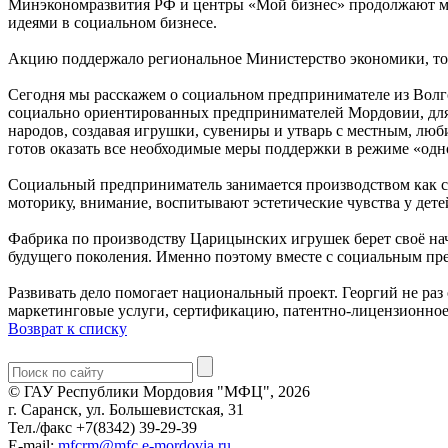
Минэкономразвития РФ и центры «Мой бизнес» продолжают мед
идеями в социальном бизнесе.
Акцию поддержало региональное Министерство экономики, то
Сегодня мы расскажем о социальном предпринимателе из Волгог
социально ориентированных предпринимателей Мордовии, для те
народов, создавая игрушки, сувениры и утварь с местным, лю
готов оказать все необходимые меры поддержки в режиме «одн
Социальный предприниматель занимается производством как с
моторику, внимание, воспитывают эстетические чувства у дете
Фабрика по производству Царицынских игрушек берет своё нача
будущего поколения. Именно поэтому вместе с социальным пре
Развивать дело помогает национальный проект. Георгий не раз
маркетинговые услуги, сертификацию, патентно-лицензионное
Возврат к списку
© ГАУ Республики Мордовия "МФЦ", 2026
г. Саранск, ул. Большевистская, 31
Тел./факс +7(8342) 39-29-39
E-mail:
mfcrm@mfc.e-mordovia.ru