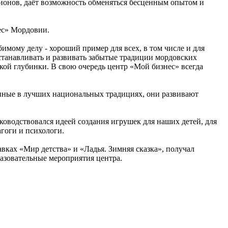
онов, даёт возможность обменяться бесценным опытом и
ес» Мордовии.
мому делу - хороший пример для всех, в том числе и для
станавливать и развивать забытые традиции мордовских
кой глубинки. В свою очередь центр «Мой бизнес» всегда
нные в лучших национальных традициях, они развивают
ководствовался идеей создания игрушек для наших детей, для
агоги и психологи.
авках «Мир детства» и «Ладья. Зимняя сказка», получал
азовательные мероприятия центра.