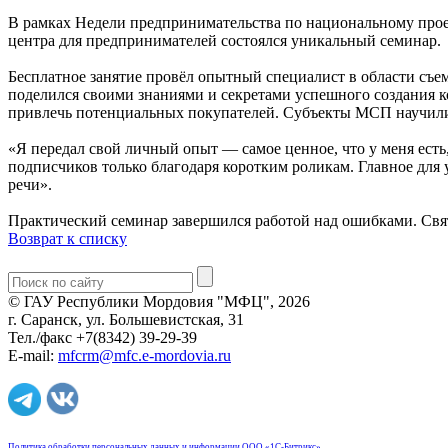
В рамках Недели предпринимательства по национальному про
центра для предпринимателей состоялся уникальный семинар.
Бесплатное занятие провёл опытный специалист в области съем
поделился своими знаниями и секретами успешного создания к
привлечь потенциальных покупателей. Субъекты МСП научилис
«Я передал свой личный опыт — самое ценное, что у меня есть,
подписчиков только благодаря коротким роликам. Главное для 
речи».
Практический семинар завершился работой над ошибками. Свят
Возврат к списку
© ГАУ Республики Мордовия "МФЦ", 2026
г. Саранск, ул. Большевистская, 31
Тел./факс +7(8342) 39-29-39
E-mail:
mfcrm@mfc.e-mordovia.ru
Политика обработки персональных данных и информации ООО «1С-Битрикс»