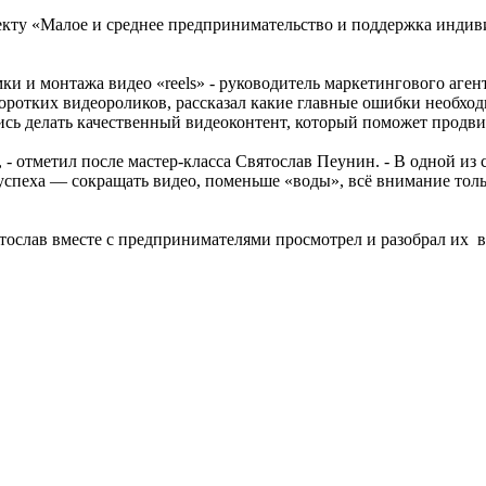
екту «Малое и среднее предпринимательство и поддержка инди
ки и монтажа видео «reels» - руководитель маркетингового аге
оротких видеороликов, рассказал какие главные ошибки необход
ь делать качественный видеоконтент, который поможет продви
 - отметил после мастер-класса Святослав Пеунин. - В одной из 
успеха — сокращать видео, поменьше «воды», всё внимание толь
ослав вместе с предпринимателями просмотрел и разобрал их в