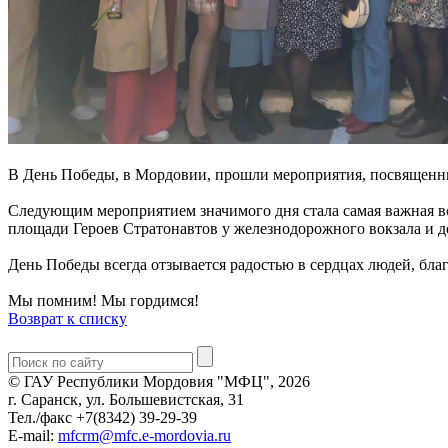
В День Победы, в Мордовии, прошли мероприятия, посвященн
Следующим мероприятием значимого дня стала самая важная вс
площади Героев Стратонавтов у железнодорожного вокзала и 
День Победы всегда отзывается радостью в сердцах людей, бла
Мы помним! Мы гордимся!
Возврат к списку
© ГАУ Республики Мордовия "МФЦ", 2026
г. Саранск, ул. Большевистская, 31
Тел./факс +7(8342) 39-29-39
E-mail:
mfcrm@mfc.e-mordovia.ru