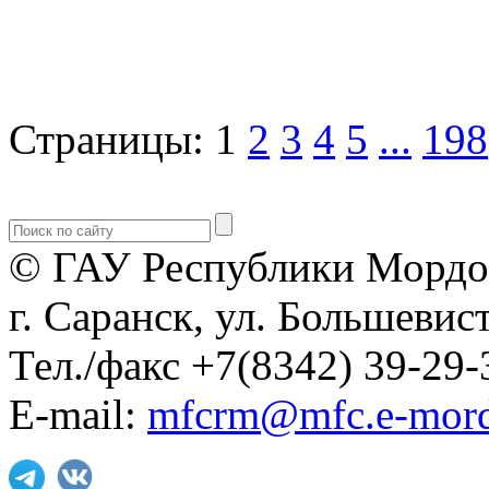
Страницы:
1
2
3
4
5
...
198
© ГАУ Республики Мордо
г. Саранск, ул. Большевист
Тел./факс +7(8342) 39-29-
E-mail:
mfcrm@mfc.e-mord