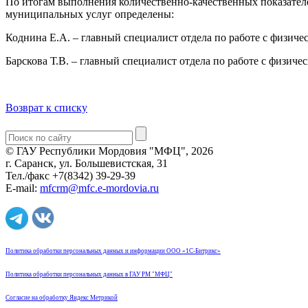
По итогам выполнения количественно-качественных показателе
муниципальных услуг определены:
Коднина Е.А. – главный специалист отдела по работе с физич
Барскова Т.В. – главный специалист отдела по работе с физич
Возврат к списку
© ГАУ Республики Мордовия "МФЦ", 2026
г. Саранск, ул. Большевистская, 31
Тел./факс +7(8342) 39-29-39
E-mail:
mfcrm@mfc.e-mordovia.ru
Политика обработки персональных данных и информации ООО «1С-Битрикс»
Политика обработки персональных данных в ГАУ РМ "МФЦ"
Согласие на обработку Яндекс Метрикой