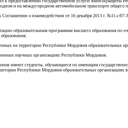
л к предоставлению государственной услуги Минсоцзащиты Рес
городном и на междугородном автомобильном транспорте общего п
Соглашению о взаимодействии от 16 декабря 2013 г. №11-с/07-
тацию образовательным программам высшего образования по оч
образования;
енных на территории Республики Мордовия образовательных ор
твенных научных организациях Республики Мордовия.
лонов имеют студенты, обучающиеся по имеющим государствен
рритории Республики Мордовия образовательных организациях 