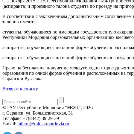
С 1 ноября 2015 г. ГАУ Республики Мордовия «МФЦ» приступи
(аспиранта) и проездного талона студента по проезду на при
В соответствии с заключенным дополнительным соглашением к 
талонов имеют:
студенты, обучающиеся по имеющим государственную аккреди
Республики Мордовия образовательных организациях высшего 
аспиранты, обучающиеся по очной форме обучения в располож
аспиранты, обучающиеся по очной форме обучения в государс
Право на бесплатное получение междугородных проездных та
образования по очной форме обучения в расположенных на те
Саранск и Рузаевка.
Возврат к списку
© ГАУ Республики Мордовия "МФЦ", 2026
г. Саранск, ул. Большевистская, 31
Тел./факс +7(8342) 39-29-39
E-mail:
mfcrm@mfc.e-mordovia.ru