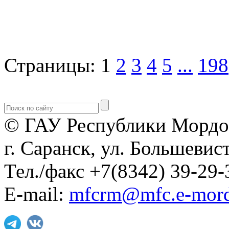
Страницы:
1
2
3
4
5
...
198
© ГАУ Республики Мордо
г. Саранск, ул. Большевист
Тел./факс +7(8342) 39-29-
E-mail:
mfcrm@mfc.e-mord