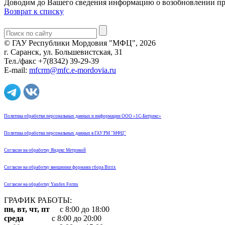
Доводим до Вашего сведения информацию о возобновлении приё
Возврат к списку
© ГАУ Республики Мордовия "МФЦ", 2026
г. Саранск, ул. Большевистская, 31
Тел./факс +7(8342) 39-29-39
E-mail:
mfcrm@mfc.e-mordovia.ru
Политика обработки персональных данных и информации ООО «1С-Битрикс»
Политика обработки персональных данных в ГАУ РМ "МФЦ"
Согласие на обработку Яндекс Метрикой
Согласие на обработку внешними формами сбора Bitrix
Согласие на обработку Yandex Forms
ГРАФИК РАБОТЫ:
пн, вт, чт, пт
с 8:00 до 18:00
среда
с 8:00 до 20:00