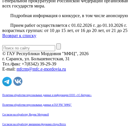
Генеральной прокуратурой Российской Федерации организов
всех государств мира.
Подробная информация о конкурсе, в том числе анонсирующи
Прием работ осуществляется с 01.02.2026 г. до 01.10.2026 г
возрастных группах: от 10 до 15 лет, от 16 до 20 лет, от 21 до 25
Возврат к списку
© ГАУ Республики Мордовия "МФЦ", 2026
г. Саранск, ул. Большевистская, 31
Тел./факс +7(8342) 39-29-39
E-mail:
mfcrm@mfc.e-mordovia.ru
Политика обработки персональных данных и информации ООО «1С-Битрикс»
Политика обработки персональных данных в ГАУ РМ "МФЦ"
Согласие на обработку Яндекс Метрикой
Согласие на обработку внешними формами сбора Bitrix