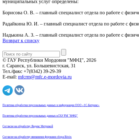
муниципальных услуг определены:
Борисова О. В. – главный специалист отдела по работе с физ
Радайкина Ю. И. – главный специалист отдела по работе с фи
Надькина А. З. – главный специалист отдела по работе с физ
Возврат к списку
© ГАУ Республики Мордовия "МФЦ", 2026
г. Саранск, ул. Большевистская, 31
Тел./факс +7(8342) 39-29-39
E-mail:
mfcrm@mfc.e-mordovia.ru
Политика обработки персональных данных и информации ООО «1С-Битрикс»
Политика обработки персональных данных в ГАУ РМ "МФЦ"
Согласие на обработку Яндекс Метрикой
Согласие на обработку внешними формами сбора Bitrix