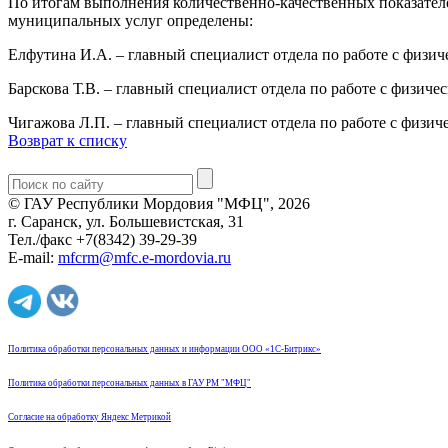
По итогам выполнения количественно-качественных показателе
муниципальных услуг определены:
Елфутина И.А. – главный специалист отдела по работе с физ
Барскова Т.В. – главный специалист отдела по работе с физич
Чигажова Л.П. – главный специалист отдела по работе с физи
Возврат к списку
© ГАУ Республики Мордовия "МФЦ", 2026
г. Саранск, ул. Большевистская, 31
Тел./факс +7(8342) 39-29-39
E-mail:
mfcrm@mfc.e-mordovia.ru
Политика обработки персональных данных и информации ООО «1С-Битрикс»
Политика обработки персональных данных в ГАУ РМ "МФЦ"
Согласие на обработку Яндекс Метрикой