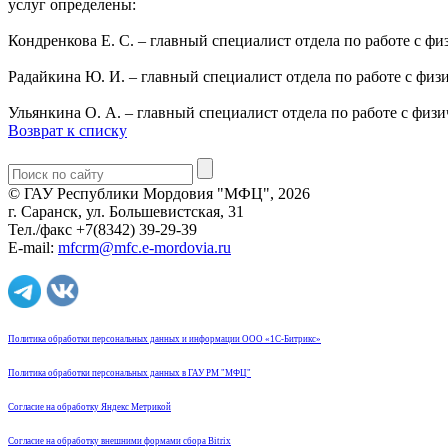
услуг определены:
Кондренкова E. C. – главный специалист отдела по работе с 
Радайкина Ю. И. – главный специалист отдела по работе с фи
Ульянкина О. А. – главный специалист отдела по работе с фи
Возврат к списку
© ГАУ Республики Мордовия "МФЦ", 2026
г. Саранск, ул. Большевистская, 31
Тел./факс +7(8342) 39-29-39
E-mail:
mfcrm@mfc.e-mordovia.ru
Политика обработки персональных данных и информации ООО «1С-Битрикс»
Политика обработки персональных данных в ГАУ РМ "МФЦ"
Согласие на обработку Яндекс Метрикой
Согласие на обработку внешними формами сбора Bitrix