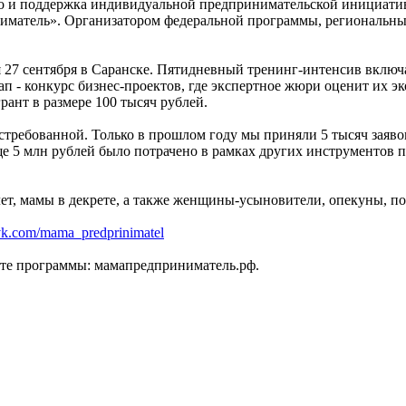
во и поддержка индивидуальной предпринимательской инициати
матель». Организатором федеральной программы, региональный 
я 27 сентября в Саранске. Пятидневный тренинг-интенсив включ
тап - конкурс бизнес-проектов, где экспертное жюри оценит их 
рант в размере 100 тысяч рублей.
требованной. Только в прошлом году мы приняли 5 тысяч заявок
ще 5 млн рублей было потрачено в рамках других инструментов 
ет, мамы в декрете, а также женщины-усыновители, опекуны, п
/vk.com/mama_predprinimatel
те программы: мамапредприниматель.рф.