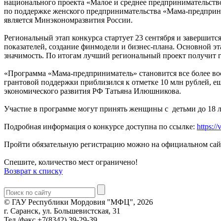
национального проекта «Малое и среднее предпринимательст
по поддержке женского предпринимательства «Мама-предприни
является Минэкономразвития России.
Региональный этап конкурса стартует 23 сентября и завершитс
показателей, создание финмодели и бизнес-плана. Основной э
значимость. По итогам лучший региональный проект получит г
«Программа «Мама-предприниматель» становится все более вос
грантовой поддержки приблизился к отметке 10 млн рублей, е
экономического развития РФ Татьяна Илюшникова.
Участие в программе могут принять женщины с детьми до 18 л
Подробная информация о конкурсе доступна по ссылке:
https:/
Пройти обязательную регистрацию можно на официальном сай
Спешите, количество мест ограничено!
Возврат к списку
© ГАУ Республики Мордовия "МФЦ", 2026
г. Саранск, ул. Большевистская, 31
Тел./факс +7(8342) 39-29-39