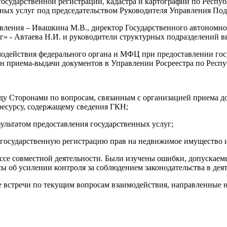
государственной регистрации, кадастра и картографии по Респ
нных услуг под председательством Руководителя Управления По
равления – Ивашкина М.В., директор Государственного автоно
г» - Автаева Н.И. и руководители структурных подразделений 
одействия федерального органа и МФЦ при предоставлении госу
 приема-выдачи документов в Управлении Росреестра по Республи
ду Сторонами по вопросам, связанным с организацией приема 
есурсу, содержащему сведения ГКН;
ультатом предоставления государственных услуг;
государственную регистрацию прав на недвижимое имущество и с
ссе совместной деятельности. Были изучены ошибки, допускаем
сы об усилении контроля за соблюдением законодательства в дея
 встречи по текущим вопросам взаимодействия, направленные н