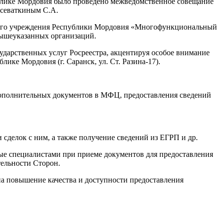
ублике Мордовия было проведено межведомственное совещание
дсеваткиным С.А.
много учреждения Республики Мордовия «Многофункциональный
вышеуказанных организаций.
дарственных услуг Росреестра, акцентируя особое внимание
ке Мордовия (г. Саранск, ул. Ст. Разина-17).
дополнительных документов в МФЦ, предоставления сведений
делок с ним, а также получение сведений из ЕГРП и др.
ые специалистами при приеме документов для предоставления
тельности Сторон.
а повышение качества и доступности предоставления