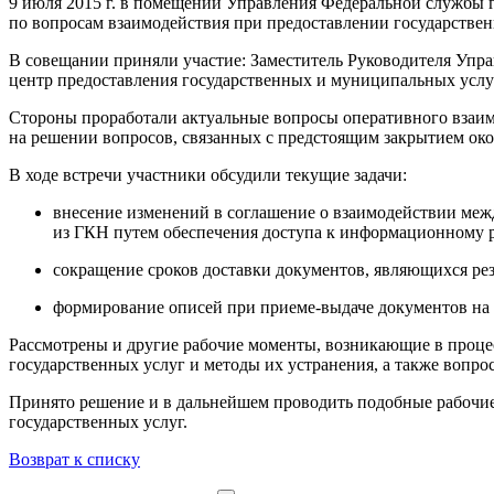
9 июля 2015 г. в помещении Управления Федеральной службы 
по вопросам взаимодействия при предоставлении государстве
В совещании приняли участие: Заместитель Руководителя Уп
центр предоставления государственных и муниципальных услу
Стороны проработали актуальные вопросы оперативного взаим
на решении вопросов, связанных с предстоящим закрытием окон
В ходе встречи участники обсудили текущие задачи:
внесение изменений в соглашение о взаимодействии меж
из ГКН путем обеспечения доступа к информационному р
сокращение сроков доставки документов, являющихся рез
формирование описей при приеме-выдаче документов на 
Рассмотрены и другие рабочие моменты, возникающие в проце
государственных услуг и методы их устранения, а также вопро
Принято решение и в дальнейшем проводить подобные рабочие
государственных услуг.
Возврат к списку