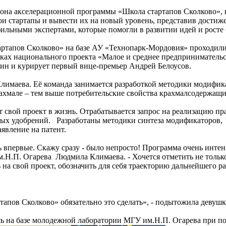
она акселерационной программы «Школа стартапов Сколково», к
и стартапы и вывести их на новый уровень, представив достиж
фильными экспертами, которые помогли в развитии идей и росте 
ртапов Сколково» на базе АУ «Технопарк-Мордовия» проходили
мках национального проекта «Малое и среднее предпринимател
н и курирует первый вице-премьер Андрей Белоусов.
лимаева. Её команда занимается разработкой методики модифик
крахмале – тем выше потребительские свойства крахмалсодержа
т свой проект в жизнь. Отрабатывается запрос на реализацию п
сных удобрений. Разработаны методики синтеза модификаторов
явление на патент.
ь впервые. Скажу сразу - было непросто! Программа очень интен
.Н.П. Огарева Людмила Климаева. - Хочется отметить не тольк
ь на свой проект, обозначить для себя траекторию дальнейшего р
апов Сколково» обязательно это сделать», - подытожила девушк
сь на базе молодежной лаборатории МГУ им.Н.П. Огарева при п