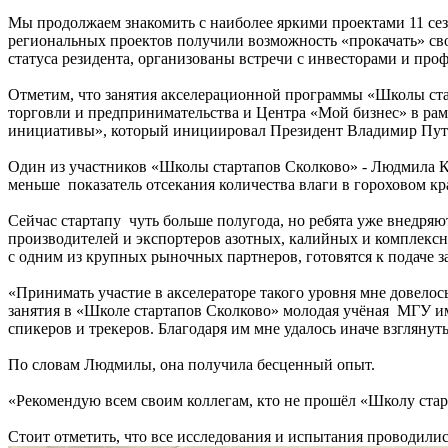
Мы продолжаем знакомить с наиболее яркими проектами 11 сез
региональных проектов получили возможность «прокачать» сво
статуса резидента, организованы встречи с инвесторами и про
Отметим, что занятия акселерационной программы «Школы ста
торговли и предпринимательства и Центра «Мой бизнес» в ра
инициативы», который инициировал Президент Владимир Пути
Один из участников «Школы стартапов Сколково» - Людмила К
меньше показатель отсекания количества влаги в гороховом 
Сейчас стартапу чуть больше полугода, но ребята уже внедряю
производителей и экспортеров азотных, калийных и комплек
с одним из крупных рыночных партнеров, готовятся к подаче за
«Принимать участие в акселераторе такого уровня мне довелос
занятия в «Школе стартапов Сколково» молодая учёная МГУ им
спикеров и трекеров. Благодаря им мне удалось иначе взглянут
По словам Людмилы, она получила бесценный опыт.
«Рекомендую всем своим коллегам, кто не прошёл «Школу старт
Стоит отметить, что все исследования и испытания проводили