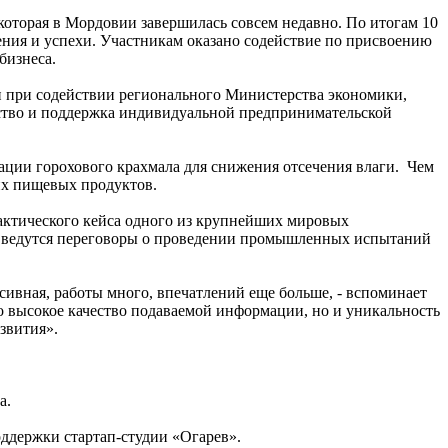
оторая в Мордовии завершилась совсем недавно. По итогам 10
ения и успехи. Участникам оказано содействие по присвоению
бизнеса.
 при содействии регионального Министерства экономики,
ьство и поддержка индивидуальной предпринимательской
ации горохового крахмала для снижения отсечения влаги. Чем
щих пищевых продуктов.
рактического кейса одного из крупнейших мировых
, ведутся переговоры о проведении промышленных испытаний
сивная, работы много, впечатлений еще больше, - вспоминает
о высокое качество подаваемой информации, но и уникальность
азвития».
а.
оддержки стартап-студии «Огарев».