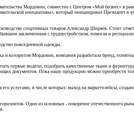
мательства Мордовии, совместно с Центром «Мой бизнес» в рам
мательской инициативы», который инициировал Президент и ку
изводству спортивных товаров Александр Ширяев. Стоит отмет
е бывшим заключенным с трудоустройством, помогая и ресоциал
водство повседневной одежды.
ка и колоритом Мордовии, компания разработала бренд, понят
ботать первые модели, подобрать качественные ткани и фурнитур
ующих документов. Пока нашу продукцию можно приобрести тольк
я его услугами, в числе которых: выход на маркетплейсы, созда
оризонтов. Один из основных - покорение отечественного рынк
и.