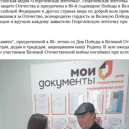
ссийская акция «Георгиевская ленточка». Георгиевская ленточка
 защите Отечества и приурочена к 80-й годовщине Победы в Вел
сийской Федерации и других странах мира по доброй воле прик
жавшимся за Отечество, всенародную гордость за Великую Побе
ции и вручали каждому заявителю Георгиевскую ленточку при п
памяти", приуроченной к 80- летию со Дня Победы в Великой От
отцам, дедам и прадедам, защищавшим нашу Родину. В зале ож
ми участников Великой Отечественной войны погибших при исп