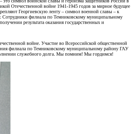
 – это символ воинской славы и героизма защитников России в
икой Отечественной войне 1941-1945 годов за мирное будущее
репляют Георгиевскую ленту – символ военной славы – к
ду. Сотрудники филиала по Темниковскому муниципальному
олучении результата оказания государственных и
ечественной войне. Участие во Всероссийской общественной
идания филиала по Темниковскому муниципальному району ГАУ
олнении служебного долга. Мы помним! Мы гордимся!