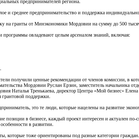
циальных предпринимателей региона.
алое и среднее предпринимательство и поддержка индивидуальн
ку на гранты от Минэкономики Мордовии на сумму до 500 тысяч
ики программы овладевают целым арсеналом знаний, включая:
.
атели получили ценные рекомендации от членов комиссии, в ко
ательства Мордовии Руслан Ерзин, заместитель начальника отд
овия Наталья Тренькаева, директор Центра «Мой бизнес» Елена
 грантовой поддержки.
приниматель, это те люди, которые нацелены на развитие эконо
е позиции в бизнесе, каждый проект интересен и актуален по-
 особенности в развитии.
ы, которые тоже ориентированы под разные категории граждан. 