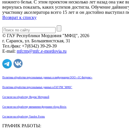
нижнего белья. С этим проектом несколько лет назад она уже в
вернулась показать, каких успехов достигла. Обучение дайвин
участнику акселератора всего 15 лет и он достойно выступил 
Возврат к списку
© ГАУ Республики Мордовия "МФЦ", 2026
г. Саранск, ул. Большевистская, 31
Тел./факс +7(8342) 39-29-39
E-mail:
mfcrm@mfc.e-mordovia.ru
Политика обработки персональных данных и информации ООО «1С-Битрикс»
Политика обработки персональных данных в ГАУ РМ "МФЦ"
Согласие на обработку Яндекс Метрикой
Согласие на обработку внешними формами сбора Bitrix
Согласие на обработку Yandex Forms
ГРАФИК РАБОТЫ: