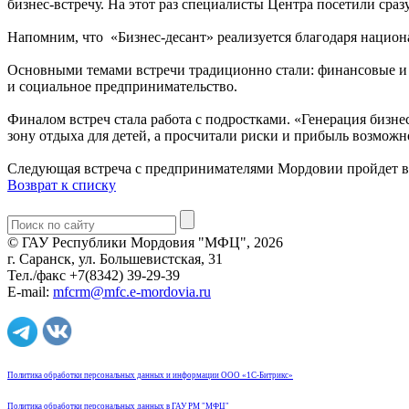
бизнес-встречу. На этот раз специалисты Центра посетили сра
Напомним, что «Бизнес-десант» реализуется благодаря нацио
Основными темами встречи традиционно стали: финансовые и 
и социальное предпринимательство.
Финалом встреч стала работа с подростками. «Генерация бизн
зону отдыха для детей, а просчитали риски и прибыль возможн
Следующая встреча с предпринимателями Мордовии пройдет в
Возврат к списку
© ГАУ Республики Мордовия "МФЦ", 2026
г. Саранск, ул. Большевистская, 31
Тел./факс +7(8342) 39-29-39
E-mail:
mfcrm@mfc.e-mordovia.ru
Политика обработки персональных данных и информации ООО «1С-Битрикс»
Политика обработки персональных данных в ГАУ РМ "МФЦ"