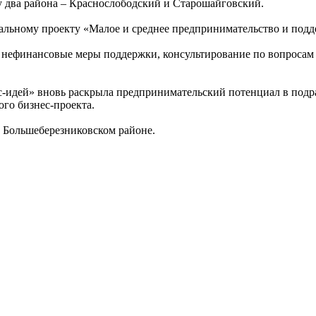
зу два района – Краснослободский и Старошайговский.
нальному проекту «Малое и среднее предпринимательство и по
нефинансовые меры поддержки, консультирование по вопросам 
ес-идей» вновь раскрыла предпринимательский потенциал в под
ого бизнес-проекта.
 Большеберезниковском районе.