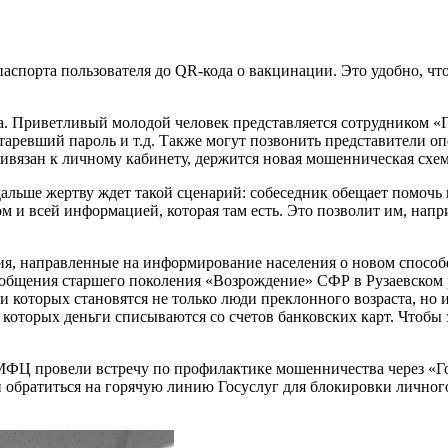
порта пользователя до QR-кода о вакцинации. Это удобно, чтоб
. Приветливый молодой человек представляется сотрудником «Г
аревший пароль и т.д. Также могут позвонить представители оп
ивязан к личному кабинету, держится новая мошенническая схем
альше жертву ждет такой сценарий: собеседник обещает помочь и
и всей информацией, которая там есть. Это позволит им, напри
, направленные на информирование населения о новом способе 
а общения старшего поколения «Возрождение» СФР в Рузаевском
 которых становятся не только люди преклонного возраста, но 
оторых деньги списываются со счетов банковских карт. Чтобы
ФЦ провели встречу по профилактике мошенничества через «Го
и обратиться на горячую линию Госуслуг для блокировки личног