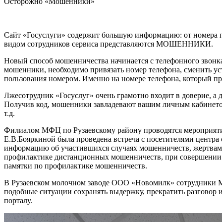
Осторожно «Мошенники»
Сайт «Госуслуги» содержит большую информацию: от номера пас
видом сотрудников сервиса представляются МОШЕННИКИ.
Новый способ мошенничества начинается с телефонного звонка
мошенники, необходимо привязать номер телефона, сменить уст
пользования номером. Именно на номере телефона, который пр
Лжесотрудник «Госуслуг» очень грамотно входит в доверие, а д
Получив код, мошенники завладевают вашим личным кабинетом 
т.д.
Филиалом МФЦ по Рузаевскому району проводятся мероприятия
Е.В.Бояркиной была проведена встреча с посетителями центр
информацию об участившихся случаях мошенничеств, жертвами
профилактике дистанционных мошенничеств, при совершении к
памятки по профилактике мошенничеств.
В Рузаевском молочном заводе ООО «Новомилк» сотрудники М
подобные ситуации сохранять выдержку, прекратить разговор 
порталу.