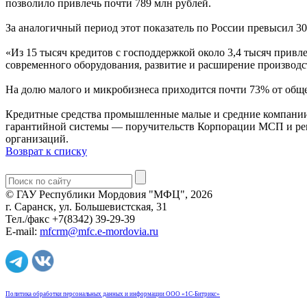
позволило привлечь почти 789 млн рублей.
За аналогичный период этот показатель по России превысил 3
«Из 15 тысяч кредитов с господдержкой около 3,4 тысяч прив
современного оборудования, развитие и расширение производ
На долю малого и микробизнеса приходится почти 73% от общ
Кредитные средства промышленные малые и средние компании
гарантийной системы — поручительств Корпорации МСП и ре
организаций.
Возврат к списку
© ГАУ Республики Мордовия "МФЦ", 2026
г. Саранск, ул. Большевистская, 31
Тел./факс +7(8342) 39-29-39
E-mail:
mfcrm@mfc.e-mordovia.ru
Политика обработки персональных данных и информации ООО «1С-Битрикс»