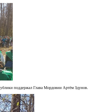
спублики поддержал Глава Мордовии Артём Здунов.