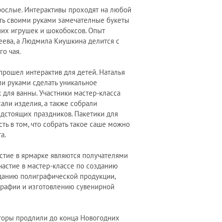
зрослые. Интерактивы проходят на любой
ать своими руками замечателные букеты
них игрушек и шокобоксов. Опыт
еева, а Людмила Киушкина делится с
о чая.
прошел интерактив для детей. Наталья
ми руками сделать уникальное
 для ванны. Участники мастер-класса
али изделия, а также собрали
едстоящих праздников. Пакетики для
ть в том, что собрать такое саше можно
а.
астие в ярмарке являются получателями
астие в мастер-классе по созданию
данию полиграфической продукции,
графии и изготовлению сувенирной
аторы продлили до конца Новогодних