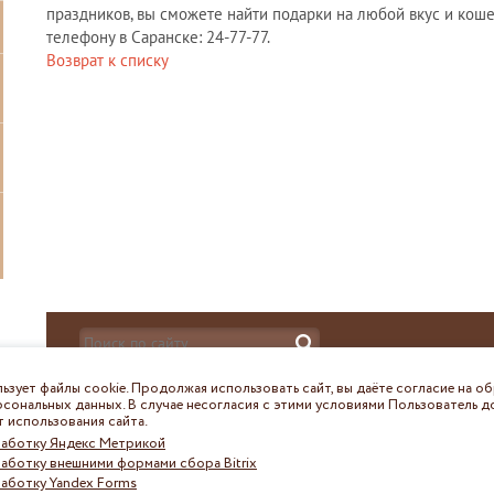
праздников, вы сможете найти подарки на любой вкус и кош
телефону в Саранске: 24-77-77.
Возврат к списку
ьзует файлы cookie. Продолжая использовать сайт, вы даёте согласие на о
© ГАУ Республики Мордовия "МФЦ", 2026
сональных данных. В случае несогласия с этими условиями Пользователь 
г. Саранск, ул. Большевистская, 31
 использования сайта.
Тел./факс +7(8342) 39-29-39
работку Яндекс Метрикой
E-mail:
mfcrm@mfc.e-mordovia.ru
работку внешними формами сбора Bitrix
работку Yandex Forms