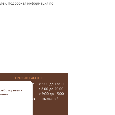
елек. Подробная информация по
ГРАФИК РАБОТЫ:
пн, вт, чт, пт
с 8:00 до 18:00
среда
с 8:00 до 20:00
бработку ваших
суббота
с 9:00 до 15:00
должен
воскресенье
выходной