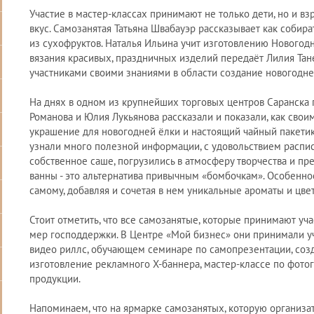
Участие в мастер-классах принимают не только дети, но и в
вкус. Самозанятая Татьяна Швабауэр рассказывает как собир
из сухофруктов. Наталья Ильина учит изготовлению Новогод
вязания красивых, праздничных изделий передаёт Лилия Тан
участниками своими знаниями в области создание новогоднег
На днях в одном из крупнейших торговых центров Саранска 
Романова и Юлия Лукьянова рассказали и показали, как свои
украшение для новогодней ёлки и настоящий чайный пакетик
узнали много полезной информации, с удовольствием распис
собственное саше, погрузились в атмосферу творчества и пр
ванны - это альтернатива привычным «бомбочкам». Особеннос
самому, добавляя и сочетая в нем уникальные ароматы и цвет
Стоит отметить, что все самозанятые, которые принимают уч
мер господдержки. В Центре «Мой бизнес» они принимали уч
видео риллс, обучающем семинаре по самопрезентации, соз
изготовление рекламного Х-баннера, мастер-классе по фото
продукции.
Напоминаем, что на ярмарке самозанятых, которую организ