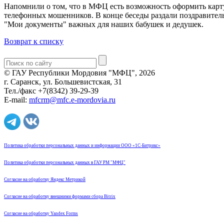
Напомнили о том, что в МФЦ есть возможность оформить карту
телефонных мошенников. В конце беседы раздали поздравитель
"Мои документы" важных для наших бабушек и дедушек.
Возврат к списку
© ГАУ Республики Мордовия "МФЦ", 2026
г. Саранск, ул. Большевистская, 31
Тел./факс +7(8342) 39-29-39
E-mail:
mfcrm@mfc.e-mordovia.ru
Политика обработки персональных данных и информации ООО «1С-Битрикс»
Политика обработки персональных данных в ГАУ РМ "МФЦ"
Согласие на обработку Яндекс Метрикой
Согласие на обработку внешними формами сбора Bitrix
Согласие на обработку Yandex Forms